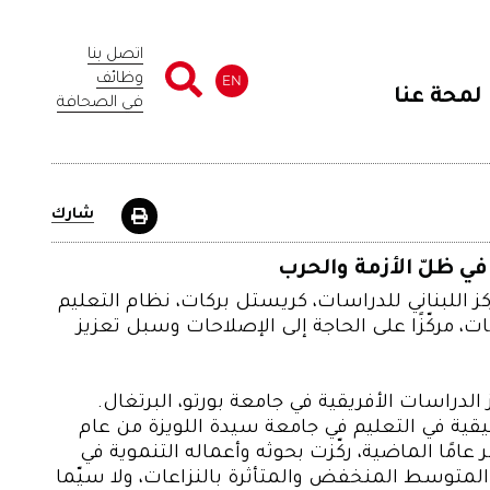
اتصل بنا
وظائف
EN
لمحة عنا
في الصحافة
شارك
في ظلّ الأزمة والحرب
 اللبناني للدراسات، كريستل بركات، نظام التعليم
ت، مركّزًا على الحاجة إلى الإصلاحات وسبل تعزيز
الدراسات الأفريقية في جامعة بورتو، البرتغال.
ية في التعليم في جامعة سيدة اللويزة من عام
الستة عشر عامًا الماضية، ركّزت بحوثه وأعماله التنموية في
لمتوسط ​​المنخفض والمتأثرة بالنزاعات، ولا سيّما