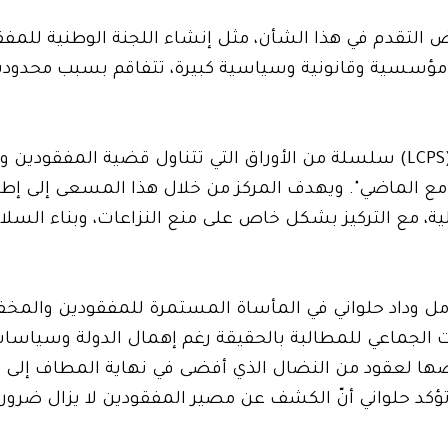
عض التقدم في هذا الشأن، مثل إنشاء اللجنة الوطنية للمف
ت مؤسسية وقانونية وسياسية كبيرة، تتفاقم بسبب محدودية
وفي هذا السياق، يطلق المركز اللبناني للدراسات (LCPS) سلسلة من الأوراق التي تتناول قضية المف
ل مع الماضي". ويهدف المركز من خلال هذا المسعى إلى إط
، مع التركيز بشكل خاص على منع النزاعات، وبناء السلام،
ل وداد حلواني في المأساة المستمرة للمفقودين والمخفي
تفصّل نضال العائلات الجماعي للمطالبة بالحقيقة رغم إهمال الدولة وسي
راضها لعقود من النضال الذي أفضى في نهاية المطاف إلى
ؤكد حلواني أنّ الكشف عن مصير المفقودين لا يزال ضرورة