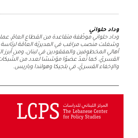
وداد حلواني
وداد حلواني موظّفة متقاعدة من القطاع العامّ، عملت 
وشغلت منصب مراقب في المديريّة العامّة لرئاسة
أهالي المخطوفين والمفقودين في لبنان، ومن أبرز 
القسريّ. كما تُعدّ عضوًا مؤسّسًا لعدد من الشّبكات ا
والإخفاء القسريّ، في بلجيكا وهولندا وباريس.