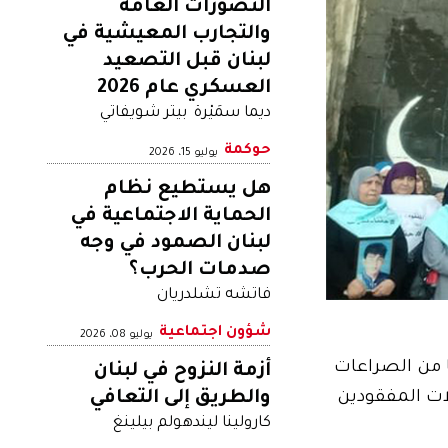
التصوُّرات العامّة
والتجارب المعيشية في
لبنان قبل التصعيد
العسكري عام 2026
ديما سمَيْرة
بيتر شويفاتي
حوكمة
يوليو 15، 2026
هل يستطيع نظام
الحماية الاجتماعية في
لبنان الصمود في وجه
صدمات الحرب؟
فاتشه تشلدريان
شؤون اجتماعية
يوليو 08، 2026
 و 1990، لا يزال لبنان يعاني إرثًا من الصراعات
أزمة النزوح في لبنان
والطريق إلى التعافي
لات المفقودين
كارولينا ليندهولم بيلينغ