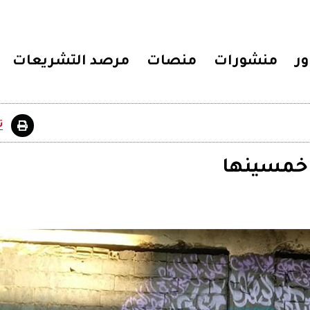
ور
منشورات
منصات
مرصد التشريعات
ت
 خمسينها