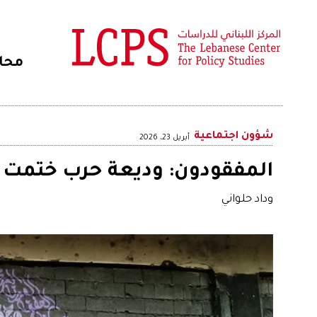
محا
شؤون اجتماعية
أبريل 23، 2026
المفقودون: وديعة حرب ختمت
وداد حلواني