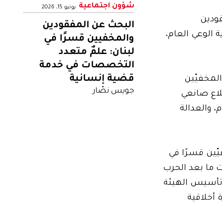
شؤون اجتماعية
يونيو 15، 2026
قودين
البحث عن المفقودين
 الوعي العام،
والمخفيين قسرًا في
لبنان: علمٌ متعدد
التخصصات في خدمة
قضية إنسانية
قودين والمخفيّين
جويس نصّار
لاع صانعي
 والعدالة
ّين قسرًا في
اسات ما بعد الحرب
 تأسيس الهيئة
 أخلاقية