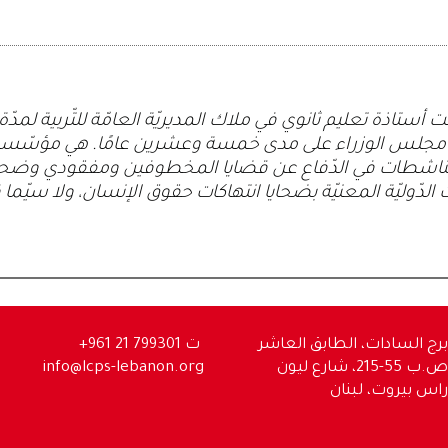
أستاذة تعليم ثانوي في ملاك المديريّة العامّة للتّربية لمد
 مجلس الوزراء على مدى خمسة وعشرين عامًا. هي مؤسّسة 
الناشطات في الدّفاع عن قضايا المخطوفين ومفقودي وضحايا
لدّوليّة المعنيّة بضحايا انتهاكات حقوق الإنسان، ولا سيّما 
برج السادات، الطابق العاشر
ت
+961 21 799301
ص.ب 55-215، شارع ليون
info@lcps-lebanon.org
راس بيروت، لبنان