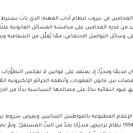
ابة المحامين في بيروت لنظام آداب المهنة، الذي باتَ يشتر
د من قدرة المحامين على مناقشة المسائل القانونية علنًا
ى وسائل التواصل الاجتماعي، ممّا يُقلِّل من الشفافية وي
بنان قديمًا ومجزّأ، إذ يعتمد على قوانين لا تعكس التطوُّرات 
ناقضات بين قانون العقوبات وأنظمة الجرائم الإلكترونية الم
يود انتقائية بناءً على مصالحها السياسية بدلًا من الارت
ات لعام 1962 ملكية وسائل الإعلام المطبوعة بالمواطنين اللبنانيين ويفرض ش
بينما أنشأ قانون الإعلام المرئي والمسموع لعام 1994 نظامَ ترخيصٍ متدرّجًا يحدّ من البثّ المستقل