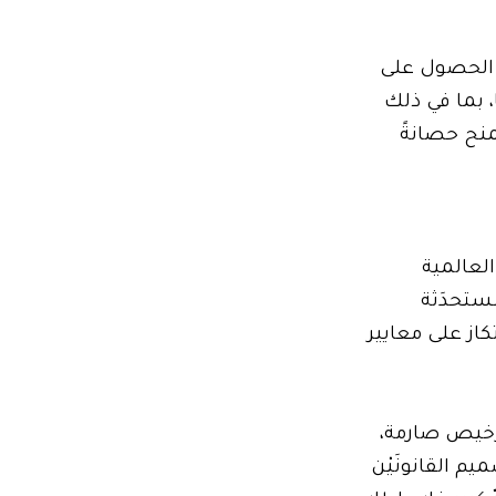
ط الحصول على
، بما في ذلك
منح حصانةً
العالمية
ُستحدَثة
كاز على معايير
روط ترخيص صارمة،
ّ. وتمّ تصميم القانونَيْن