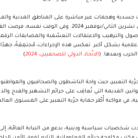
ت جسدية وهجمات غير مباشرة على المناطق المدنية والمكا
واستمرّت الانتهاكات حتّى بعد وقف إطلاق النار في تشرين الثاني/نوفمبر 2024. 
وصول والترهيب والاعتقالات التعسّفية والمضايقات الرقمي
لامية بشكل أكبر. تعكس هذه الإجراءات، مُجتمِعَةً، جهدًا
الحرب وبعدها. (
الاتّحاد الدولي للصحفيين، 2024
)
ّية التعبير، حيث واجهَ الناشطون والصحافيون والمواطنون
ن القديمة التي تُعاقِب على جرائم التشهير والقدح والذمّ، 
، في مواكبة أُطُر حماية حرّية التعبير على المستوى العالم
 شخصيات سياسية ودينية، بدعمٍ من النيابة العامّة، إلى
جري مكتب مكافحة جرائم المعلوماتية، التابع لقوى الأمن الدا