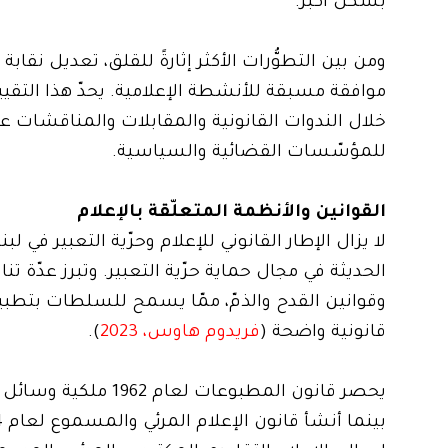
بشكل أكبر.
ومن بين التطوُّرات الأكثر إثارةً للقلق، تعديل نق
موافقة مسبقة للأنشطة الإعلامية. يحدّ هذا التقيي
خلال الندوات القانونية والمقابلات والمناقشات عل
للمؤسّسات القضائية والسياسية.
القوانين والأنظمة المتعلّقة بالإعلام
لا يزال الإطار القانوني للإعلام وحرّية التعبير في ل
الحديثة في مجال حماية حرّية التعبير. وتبرز عدّة ت
وقوانين القدح والذمّ، ممّا يسمح للسلطات بتطبيق ق
قانونية واضحة (
فريدوم هاوس، 2023
).
يحصر قانون المطبوع