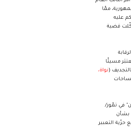
رَ النائب العام
هورية، ممّا
 الأذهان حادثة توقيف جان عاصي عام 2014، الذي حُكم عليه
ّلت قضية
فنّي والثقافي. في عام 2018، شكّلت الرقابة
بَر مسيئًا
التجديف (
نواة،
مساحات
 لبنان" في تمّوز/
ة بشأن
ت تقمع حرّية التعبير