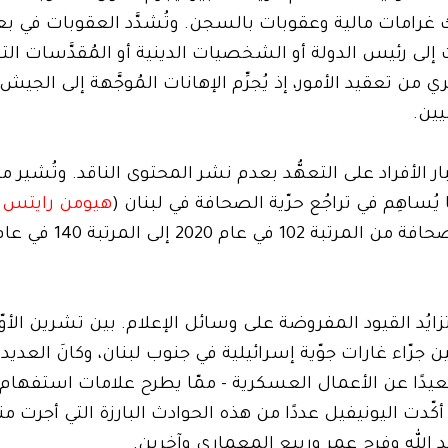
ك غرامات مالية وعقوبات بالسجن. وتُشدَّد العقوبات في 
 إلى رئيس الدولة أو الشخصيات الدينية أو المُقدَّسات التق
من تعقيد الأمور، إذ يُجرِّم الإهانات المُوجَّهة إلى الجيش
ين.
جبار الأفراد على التعهُّد بعدم نشر المحتوى الناقد. وتُشير
ُساهِم في تراجُع حرّية الصحافة في لبنان (
هيومن رايتس ووت
إلى المرتبة 140 في عام 2024 (
سعة صحافيين جرّاء غارات جوّية إسرائيلية في جنوب لبنان، وكانَ العد
ًا عن الأعمال العسكرية - ممّا يطرح علامات استفهام 
أكّدت اليونيفيل عددًا من هذه الحوادث البارزة التي أجرت م
 الله وفرح عمر وربيع المعماري وآخرين.