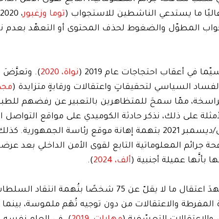
 وغالبًا ما يستدعي الناشطين للاستجواب (
توما وزغبور
تجواب المطوّل والضغوط لحذف المحتوى أو التعهّد بعدم 
نواة، 2020
). وتعرَّضَ
فساد السياسي لتحقيقاتٍ واعتقالات ورقابةٍ متزايدة (
مجذوب
اسخة، ممّا سمحَ للمتظاهرين بالتعبير عن رفضهم للطب
 الأمثلة على ذلك، نذكر حادثة الكوميدي على مواقع التواصل ا
توفيق بريدي الذي صودِرَ جواز سفره في كانون الأوّل/ديسمبر 2021 بتهمة إهانة موقع رئاسة ال
جرائم المعلوماتية التابع لقوى الأمن الداخلي بعد عرضه
بأنَّها عميلة أجنبية (
ألف، 2024
).
أفادت منظّمة العفو الدولية أنَّ عام 2020 وحده شهدَ اعتقال ما لا يقلّ عن 75 شخصً
المفرطة والاعتقالات من دون توجيه تُهَم ملموسة، بينما و