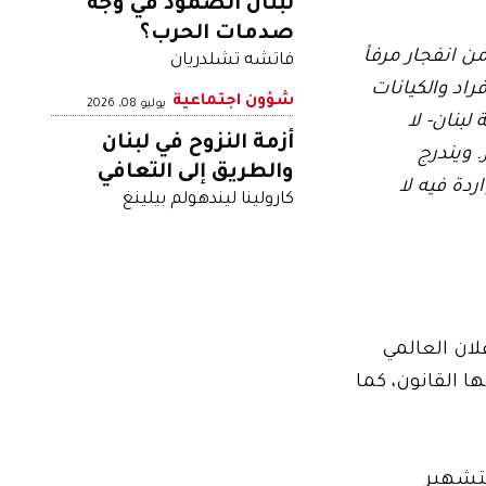
لبنان الصمود في وجه
صدمات الحرب؟
ن انفجار مرفأ
فاتشه تشلدريان
راد والكيانات
شؤون اجتماعية
يوليو 08، 2026
لبنان- لا
أزمة النزوح في لبنان
 ويندرج
والطريق إلى التعافي
ردة فيه لا
كارولينا ليندهولم بيلينغ
علان العالمي
 الحدود التي يسمح بها القانون، كما
التشهير