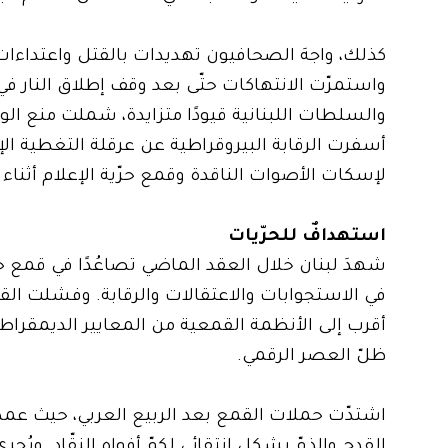
كذلك، واجهَ الصحافيون تهديدات بالقتل واعتداءا
والسلطات اللبنانية قيودًا متزايدة، شملت منع ال
أسفرت الرقابة البيروقراطية عن عرقلة التغطية الإع
لإسكات الأصوات الناقدة وقمع حرّية الإعلام أثناء 
استهدافٌ للحرّيات
شهدَ لبنان خلال العقد الماضي تصاعُدًا في قمع حر
في الاستجوابات والاعتقالات والرقابة. وفشلت القواني
أقرب إلى الأنظمة القمعية من المعايير الديمقراطية
ظلّ العصر الرقمي.
اشتدّت حملات القمع بعد الربيع العربي، حيث عمدت
القدح والذمّ بشكل انتقائي لكمّ أفواه النقّاد. ويُ