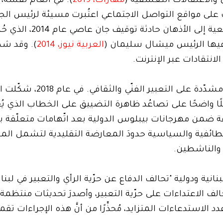
 والاعتقالات التعسّفية (
مهارات، 2019
). في العام نفسه، أم
لى مواقع التواصل الاجتماعي اعتُبرت مسيئة لرئيس الجم
وَلَّدَ موجة من الاعتقالات. وأعادت هذه الحملة القمعية إلى
 فيها الرئيس ميشال سليمان (
العربية نيوز، 2014
). وقد شك
انتقادات عبر الإنترنت.
وبالإضافة إلى القمع السياسي، شهدَ لبنان قيودًا مشدّدة على التعبير ال
 واضحًا على تصاعُد ظاهرة التضييق على الخطاب الذي يُعت
رقة ضمن مهرجانات بيبلوس الدولية بعد اتّهامات متعلّقة ب
الطائفية والسياسية حدودَ المعارضة التقليدية لتشمل ال
ين والناشطين.
القيود المتزايدة، شكّلت 14 منظّمة لبنانية ودولية "تحالف الدفاع عن حرّية الرأي والتعبير في
تحالف الاعتداءات على حرّية التعبير، وأصدرَ تحديثات منتظم
أبريل 2023، أدانَ التحالف عدد الاستدعاءات المتزايد، مُحذِّرًا من أنَّ هذه الإجراءا