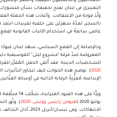
الصحافيون والناشطون الترهيب والتنمّر الإلكتروني
التمييزي في لبنان بفتح تحقيقات بشأن منشورات ع
بالسجن لمدّة شهرَيْن على خلفية تغريدات انتقد
عاصي سابقةً في استخدام الآليات القانونية لقمع ال
المفروضة ضدّ فرقة "مشروع ليلى" الموسيقية دليلًا
للشخصيات الدينية. فقد أُلغي الحفل المُقرَّر للف
2020
). توضح هذه الحوادث كيف تتجاوز التأثيرات 
الإبداعية، مُعزِّزةً الرقابة الذاتية في أوساط الفنّان
وردًّا على هذه 
يوليو 2020 (
هيومن رايتس ووتش، 2020
). وثّق ال
الانتهاكات. وفي نيسان/