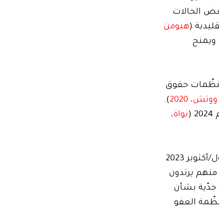
بعض الحالات
ليدية (
هيومن
 ويمنح
 منظّمات حقوق
ش، 2020
).
نواة،
أدّت الأزمة السياسية والاقتصادية المستمرّة إلى تزايُد القيود المفروضة على وسائل الإعلام. بين تشرين الأوّل/أكتوبر 2023
يد منهم يرتدون
جدّية بشأن
نظّمة العفو