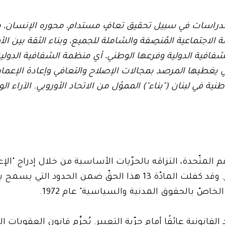
ي للدراسات في سبيل تحقيق تعافٍ مستدام، محوره الإنسان، م
 الاجتماعية المُنصِفة والشاملة للجميع، وبناء الثقة بين الأف
لشفافية الدولية وفرعها الوطني، أي منظمة الشفافية الدولية 
 يغطيها المرصد بمجالات الإصلاح والتعافي وإعادة الإعمار.
 في لبنان ("بناء") المموّل من الاتحاد الأوروبي. الآراء الوا
م المتّحدة، التزامَه بالحرّيات الأساسية من خلال إدراج "الإ
لحقوق الإنسان" في دستوره، لا سيّما حرّية التعبير. وقد كفلت المادّة 13 هذا الحقّ ضمن
الخاصّ بالحقوق المدنية والسياسية" عام 1972.
لقانونية عائقًا أمام حرّية التعبير. يُجرِّم قانون العقوبات 