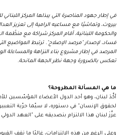
في إطار جهود المناصرة التي يبذلها المركز اللبنان
بيروت، وتماشيًا مع مساعيه الرامية إلى تعزيز العدالة
والحكومة اللبنانية، أقام المركز شراكة مع منظّمة ا
فساد، لإصدار "مرصد الإصلاح". ترتبط المواضيع التي
المرصد في إطار مشروع بناء النزاهة والمساءلة الوطنية
تعكس بالضرورة وجهة نظر الجهة المانحة.
ما هي المسألة المطروحة؟
أكَّدَ لبنان، وهو أحد الدول الأعضاء المؤسّسين للأم
عزَّزَ لبنان هذا الالتزام بتصديقه على "العهد الدولي 
وعلى الرغم من هذه الالتزامات، غالبًا ما تقف القيود ا