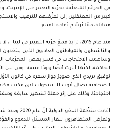
في الجرائم المتعلّقة بحرّية التعبير على الإنترنت،
كبير من المعتقلين إلى تعرُّضهم للترهيب والاس
مماثلة، ممّا يُرسِّخ ثقافة القمع.
منذ عام 2015، تزايدَ قمعُ حرّية التعبير في لبنان، لا سيّما في أعقاب احتجاجات عام 2019 (
والناشطون والمواطنون العاديون الذين ينتقدون ال
وساهمت الاحتجاجات في كسر بعض المحرّمات الر
الحاكمة، لكنَّها أثارت أيضًا ردودًا عنيفة. ومن بين
الصحافية نضال أيوب للاستجواب لدى مكتب مكافحة 
احتجاجيًا، وذلك على إثر حملة تشهير سابقة وصفتها 
وتعرَّض المتظاهرون للغاز المسيّل للدموع والقوّة 